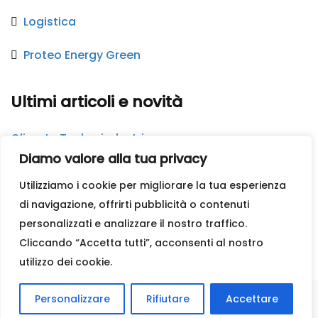
Logistica
Proteo Energy Green
Ultimi articoli e novità
Climate Tech e industria
Diamo valore alla tua privacy
Intelligenza artificiale applicata ai servizi industriali
Utilizziamo i cookie per migliorare la tua esperienza
Sistemi avanzati di accumulo energetico
di navigazione, offrirti pubblicità o contenuti
personalizzati e analizzare il nostro traffico.
Proteo Engineering a KEY 2024
Cliccando “Accetta tutti”, acconsenti al nostro
utilizzo dei cookie.
Personalizzare
Rifiutare
Accettare
Proteo Engineering srl. Tutti i diritti riservati.